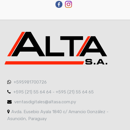
+595981700726
+595 (21) 55 64 64 - +595 (21) 55 64 65
ventasdigitales@altasa.com.py
Avda. Eusebio Ayala 1840 c/ Amancio González -
Asunción, Paraguay